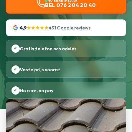
NU BEREIKBAAR
BEL 076 204 20 40
4,9
★★★★★
431 Google reviews
✓
Gratis telefonisch advies
✓
Vaste prijs vooraf
✓
No cure, no pay