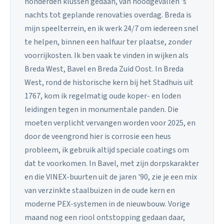
honderden klussen gedaan, van noodgevallen 's
nachts tot geplande renovaties overdag. Breda is
mijn speelterrein, en ik werk 24/7 om iedereen snel
te helpen, binnen een halfuur ter plaatse, zonder
voorrijkosten. Ik ben vaak te vinden in wijken als
Breda West, Bavel en Breda Zuid Oost. In Breda
West, rond de historische kern bij het Stadhuis uit
1767, kom ik regelmatig oude koper- en loden
leidingen tegen in monumentale panden. Die
moeten verplicht vervangen worden voor 2025, en
door de veengrond hier is corrosie een heus
probleem, ik gebruik altijd speciale coatings om
dat te voorkomen. In Bavel, met zijn dorpskarakter
en die VINEX-buurten uit de jaren '90, zie je een mix
van verzinkte staalbuizen in de oude kern en
moderne PEX-systemen in de nieuwbouw. Vorige
maand nog een riool ontstopping gedaan daar,