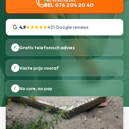
NU BEREIKBAAR
BEL 076 204 20 40
4,9
★★★★★
431 Google reviews
✓
Gratis telefonisch advies
✓
Vaste prijs vooraf
✓
No cure, no pay