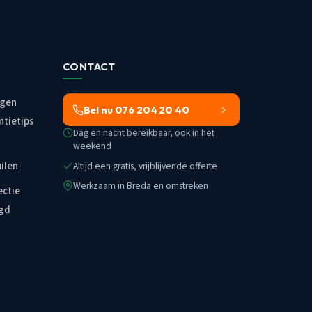
CONTACT
ngen
Bel nu 076 204 20 40
ntietips
Dag en nacht bereikbaar, ook in het
weekend
uilen
Altijd een gratis, vrijblijvende offerte
Werkzaam in Breda en omstreken
ectie
egd