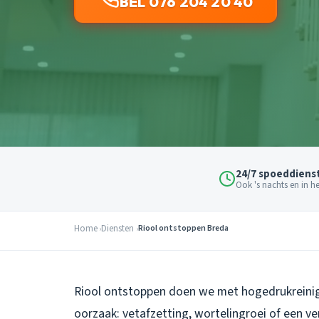
BEL 076 204 20 40
24/7 spoeddiens
Ook 's nachts en in 
Home
Diensten
Riool ontstoppen Breda
Riool ontstoppen doen we met hogedrukreinig
oorzaak: vetafzetting, wortelingroei of een ve