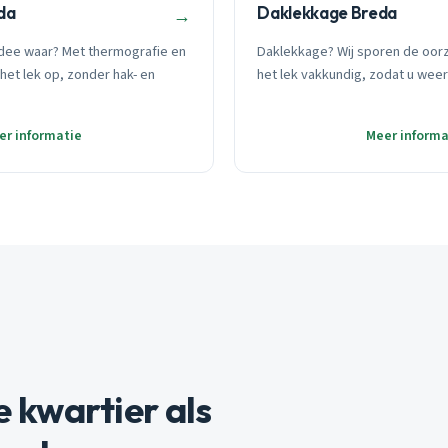
da
Daklekkage Breda
→
dee waar? Met thermografie en
Daklekkage? Wij sporen de oor
het lek op, zonder hak- en
het lek vakkundig, zodat u weer
er informatie
Meer informa
te kwartier als