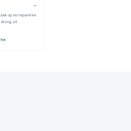
→
zaak op en repareren
 droog zit.
tie