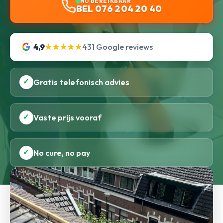
NU BEREIKBAAR
BEL 076 204 20 40
4,9
★★★★★
431 Google reviews
✓
Gratis telefonisch advies
✓
Vaste prijs vooraf
✓
No cure, no pay