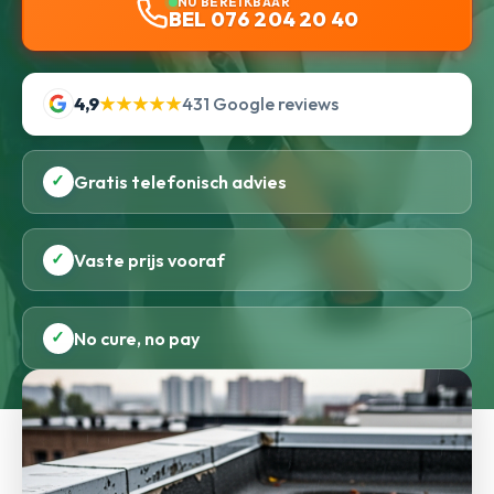
NU BEREIKBAAR
BEL 076 204 20 40
4,9
★★★★★
431 Google reviews
✓
Gratis telefonisch advies
✓
Vaste prijs vooraf
✓
No cure, no pay