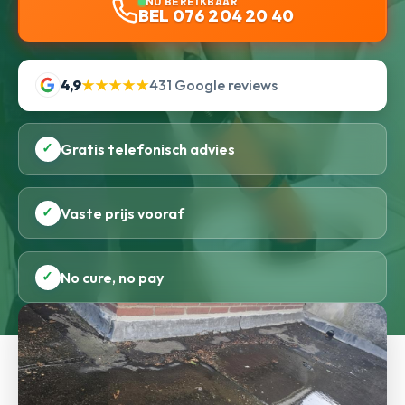
NU BEREIKBAAR
BEL 076 204 20 40
4,9
★★★★★
431 Google reviews
✓
Gratis telefonisch advies
✓
Vaste prijs vooraf
✓
No cure, no pay