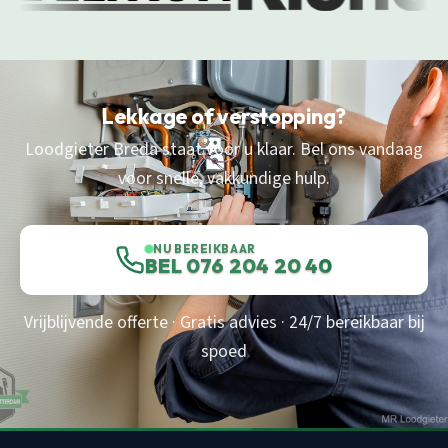
Lekkage of verstopping?
Loodgieter Breda staat voor u klaar. Bel ons vandaag
voor snelle, vakkundige hulp.
NU BEREIKBAAR
BEL 076 204 20 40
Vrijblijvende offerte · Gratis advies · 24/7 bereikbaar bij
spoed