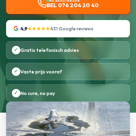
NU BEREIKBAAR
BEL 076 204 20 40
4,9
★★★★★
431 Google reviews
✓
Gratis telefonisch advies
✓
Vaste prijs vooraf
✓
No cure, no pay