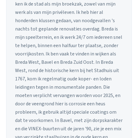
ken ik de stad als mijn broekzak, zowel van mijn
werk als van mijn privéleven. Ik heb hier al
honderden klussen gedaan, van noodgevallen 's
nachts tot geplande renovaties overdag. Breda is
mijn speelterrein, en ik werk 24/7 om iedereen snel
te helpen, binnen een halfuur ter plaatse, zonder
voorrijkosten. Ik ben vaak te vinden in wijken als
Breda West, Bavel en Breda Zuid Oost. In Breda
West, rond de historische kern bij het Stadhuis uit
1767, kom ik regelmatig oude koper- en loden
leidingen tegen in monumentale panden. Die
moeten verplicht vervangen worden voor 2025, en
door de veengrond hier is corrosie een heus
probleem, ik gebruik altijd speciale coatings om
dat te voorkomen. In Bavel, met zijn dorpskarakter
en die VINEX-buurten uit de jaren '90, zie je een mix
van verzinkte staalbuizen in de oude kern en