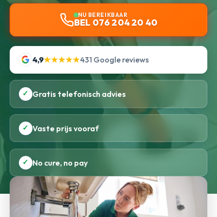
NU BEREIKBAAR
BEL 076 204 20 40
4,9
★★★★★
431 Google reviews
✓
Gratis telefonisch advies
✓
Vaste prijs vooraf
✓
No cure, no pay