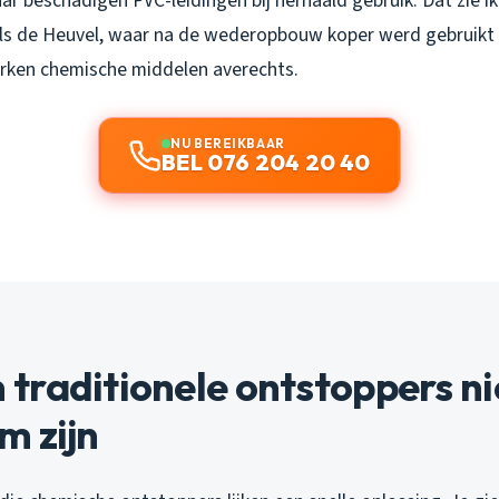
r beschadigen PVC-leidingen bij herhaald gebruik. Dat zie ik
ls de Heuvel, waar na de wederopbouw koper werd gebruikt d
rken chemische middelen averechts.
NU BEREIKBAAR
BEL 076 204 20 40
traditionele ontstoppers ni
m zijn