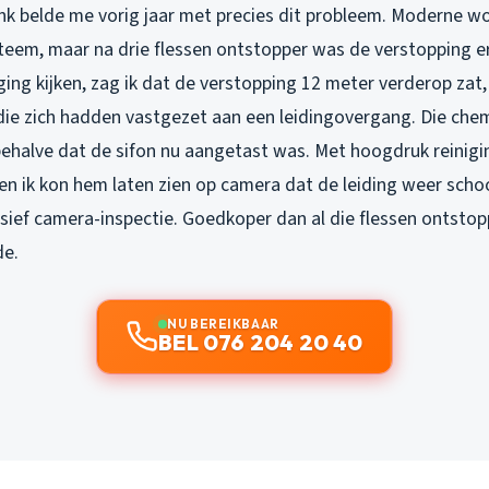
nk belde me vorig jaar met precies dit probleem. Moderne wo
teem, maar na drie flessen ontstopper was de verstopping e
ing kijken, zag ik dat de verstopping 12 meter verderop zat
die zich hadden vastgezet aan een leidingovergang. Die che
 behalve dat de sifon nu aangetast was. Met hoogdruk reinig
 en ik kon hem laten zien op camera dat de leiding weer scho
usief camera-inspectie. Goedkoper dan al die flessen ontstopp
de.
NU BEREIKBAAR
BEL 076 204 20 40