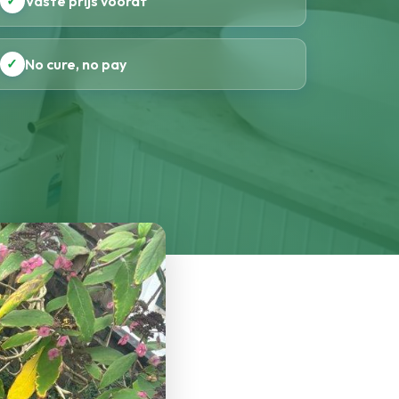
✓
Vaste prijs vooraf
✓
No cure, no pay