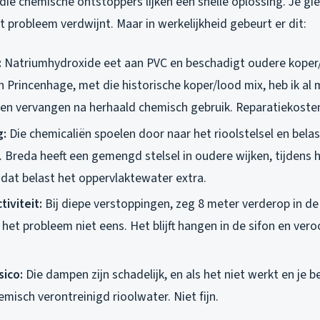
n: die chemische ontstoppers lijken een snelle oplossing. Je giet
t probleem verdwijnt. Maar in werkelijkheid gebeurt er dit:
:
Natriumhydroxide eet aan PVC en beschadigt oudere koper
n Princenhage, met die historische koper/lood mix, heb ik al
en vervangen na herhaald chemisch gebruik. Reparatiekosten
g:
Die chemicaliën spoelen door naar het rioolstelsel en bela
. Breda heeft een gemengd stelsel in oudere wijken, tijdens
 dat belast het oppervlaktewater extra.
iviteit:
Bij diepe verstoppingen, zeg 8 meter verderop in de 
het probleem niet eens. Het blijft hangen in de sifon en vero
ico:
Die dampen zijn schadelijk, en als het niet werkt en je be
isch verontreinigd rioolwater. Niet fijn.