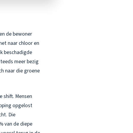
 en de bewoner
het naar chloor en
ook beschadigde
 steeds meer bezig
ch naar die groene
ke shift. Mensen
opping opgelost
ht. Die
0% van de diepe