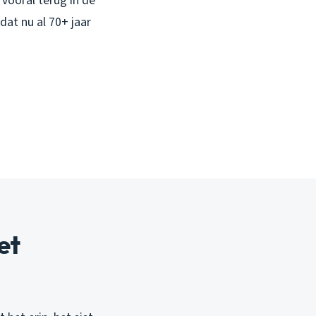
 vooral terug in de
at nu al 70+ jaar
et