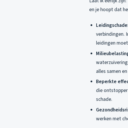
Laat ik eerlijk zij
en je hoopt dat he
Leidingschade
verbindingen. I
leidingen moet
Milieubelastin
waterzuivering
alles samen en
Beperkte effect
die ontstopper 
schade.
Gezondheidsris
werken met chem