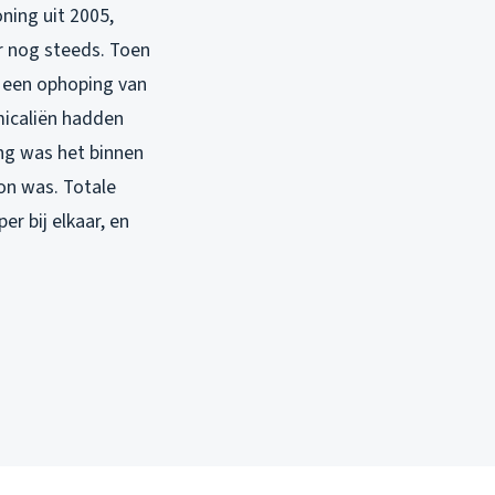
ning uit 2005,
r nog steeds. Toen
, een ophoping van
micaliën hadden
ing was het binnen
on was. Totale
er bij elkaar, en