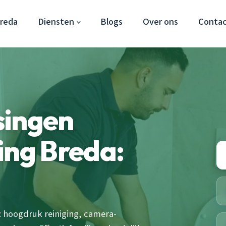
Breda
Diensten
Blogs
Over ons
Conta
singen
ing Breda:
 hoogdruk reiniging, camera-