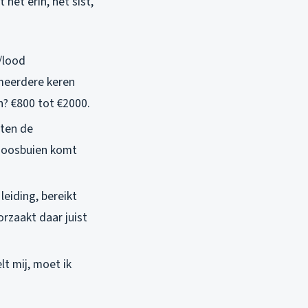
 het erin, het sist,
/lood
 meerdere keren
? €800 tot €2000.
sten de
 hoosbuien komt
leiding, bereikt
orzaakt daar juist
lt mij, moet ik