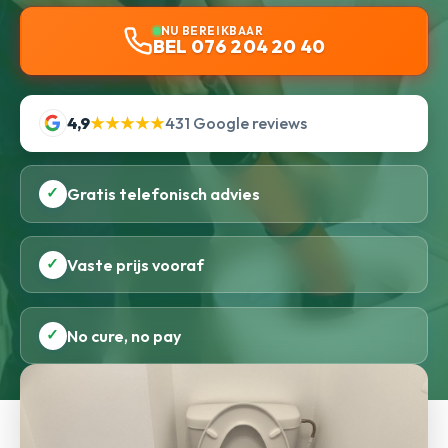
NU BEREIKBAAR
BEL 076 204 20 40
4,9
★★★★★
431 Google reviews
✓
Gratis telefonisch advies
✓
Vaste prijs vooraf
✓
No cure, no pay