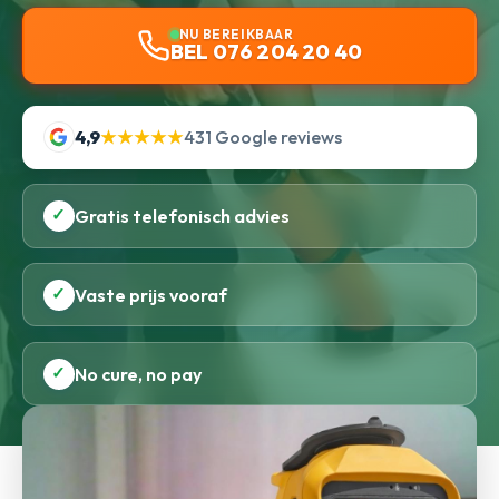
NU BEREIKBAAR
BEL 076 204 20 40
4,9
★★★★★
431 Google reviews
✓
Gratis telefonisch advies
✓
Vaste prijs vooraf
✓
No cure, no pay