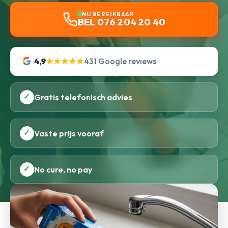
NU BEREIKBAAR
BEL 076 204 20 40
4,9
★★★★★
431 Google reviews
✓
Gratis telefonisch advies
✓
Vaste prijs vooraf
✓
No cure, no pay