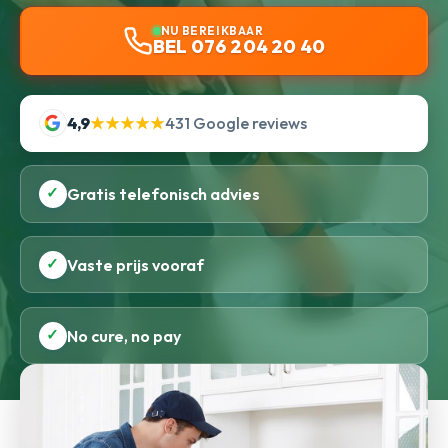
NU BEREIKBAAR
BEL 076 204 20 40
4,9
★★★★★
431 Google reviews
✓
Gratis telefonisch advies
✓
Vaste prijs vooraf
✓
No cure, no pay