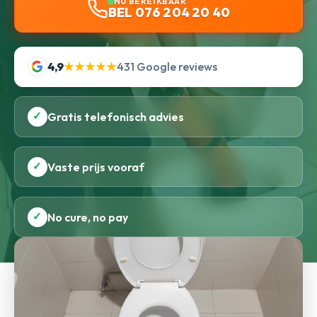
NU BEREIKBAAR
BEL 076 204 20 40
4,9
★★★★★
431 Google reviews
✓
Gratis telefonisch advies
✓
Vaste prijs vooraf
✓
No cure, no pay