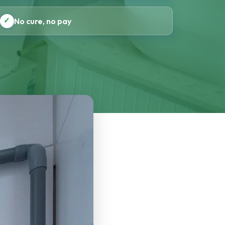
✓
No cure, no pay