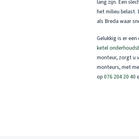
lang zijn. Een sl
het milieu belast. 
als Breda waar sne
Gelukkig is er ee
ketel onderhouds
monteur, zorgt u 
monteurs, met meer
op
076 204 20 40
e