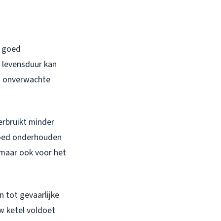
n goed
e levensduur kan
om onverwachte
erbruikt minder
goed onderhouden
 maar ook voor het
n tot gevaarlijke
w ketel voldoet