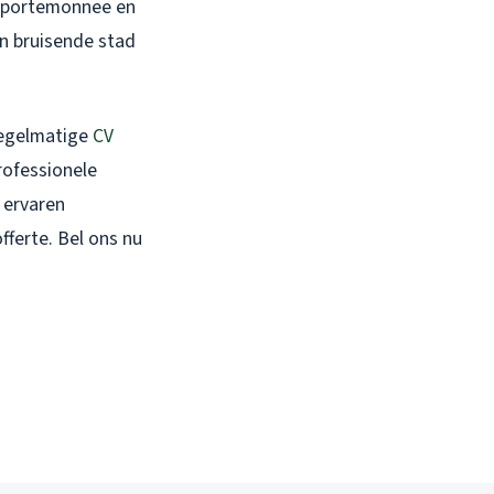
uw portemonnee en
een bruisende stad
regelmatige
CV
professionele
 ervaren
fferte. Bel ons nu