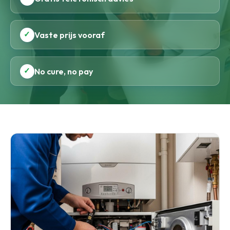
✓
Vaste prijs vooraf
✓
No cure, no pay