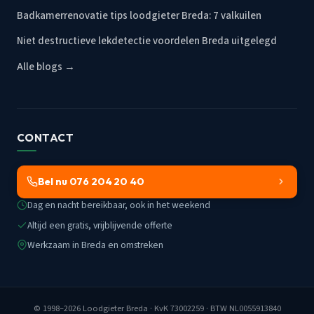
Badkamerrenovatie tips loodgieter Breda: 7 valkuilen
Niet destructieve lekdetectie voordelen Breda uitgelegd
Alle blogs →
CONTACT
Bel nu 076 204 20 40
Dag en nacht bereikbaar, ook in het weekend
Altijd een gratis, vrijblijvende offerte
Werkzaam in Breda en omstreken
© 1998–2026
Loodgieter Breda
· KvK 73002259 · BTW NL0055913840