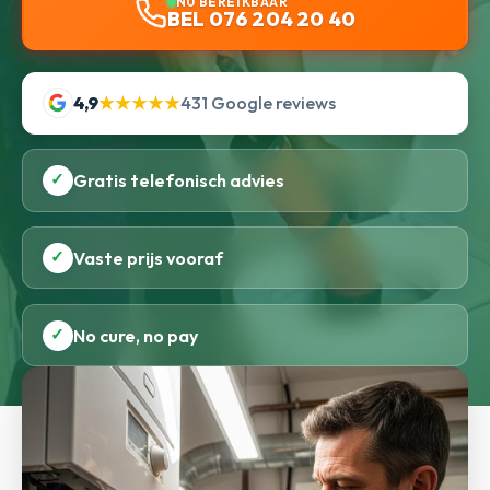
NU BEREIKBAAR
BEL 076 204 20 40
4,9
★★★★★
431 Google reviews
✓
Gratis telefonisch advies
✓
Vaste prijs vooraf
✓
No cure, no pay