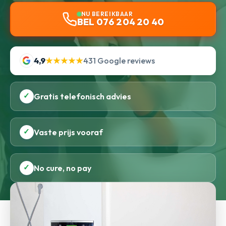
NU BEREIKBAAR
BEL 076 204 20 40
4,9
★★★★★
431 Google reviews
✓
Gratis telefonisch advies
✓
Vaste prijs vooraf
✓
No cure, no pay