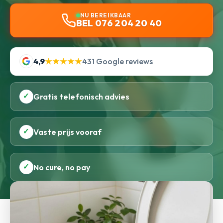
NU BEREIKBAAR
BEL 076 204 20 40
4,9
★★★★★
431 Google reviews
✓
Gratis telefonisch advies
✓
Vaste prijs vooraf
✓
No cure, no pay