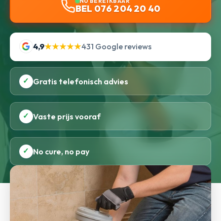
NU BEREIKBAAR
BEL 076 204 20 40
4,9
★★★★★
431 Google reviews
✓
Gratis telefonisch advies
✓
Vaste prijs vooraf
✓
No cure, no pay